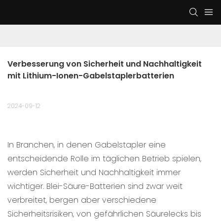
Verbesserung von Sicherheit und Nachhaltigkeit 
mit Lithium-Ionen-Gabelstaplerbatterien
2024-09-12
In Branchen, in denen Gabelstapler eine
entscheidende Rolle im täglichen Betrieb spielen,
werden Sicherheit und Nachhaltigkeit immer
wichtiger. Blei-Säure-Batterien sind zwar weit
verbreitet, bergen aber verschiedene
Sicherheitsrisiken, von gefährlichen Säurelecks bis