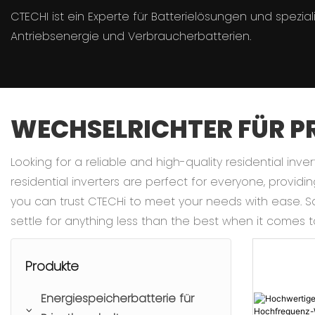
CTECHI ist ein Experte für Batterielösungen und spezia
Antriebsenergie und Verbraucherbatterien.
WECHSELRICHTER FÜR P
Looking for a reliable and high-quality residential inv
residential inverters are perfect for everyone, providi
you can trust CTECHi to meet your needs with ease. Sa
settle for anything less than the best when it comes 
Produkte
Energiespeicherbatterie für