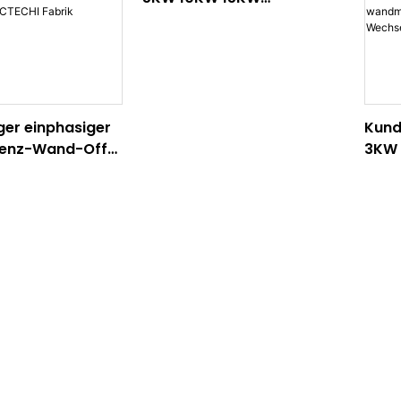
Dreiphasen-Wand-Hybrid-
Wechselrichterfabrik aus
China
er einphasiger
Kund
enz-Wand-Off-
3KW
elrichter
einp
brik Großhandel
Hybr
Wech
Chin