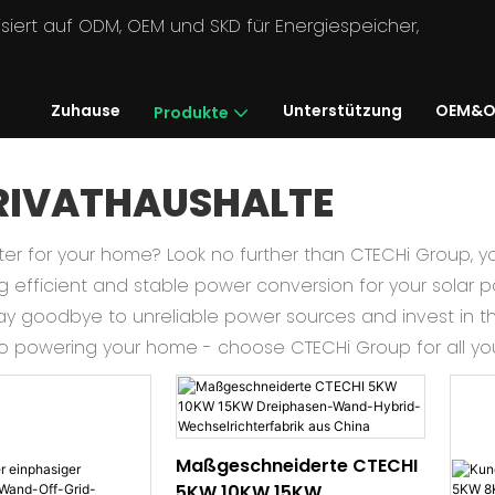
lisiert auf ODM, OEM und SKD für Energiespeicher,
Zuhause
Unterstützung
OEM&O
Produkte
RIVATHAUSHALTE
erter for your home? Look no further than CTECHi Group, y
ng efficient and stable power conversion for your solar pa
y goodbye to unreliable power sources and invest in th
to powering your home - choose CTECHi Group for all your
Maßgeschneiderte CTECHI
5KW 10KW 15KW