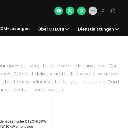
DM-Lösungen
Über CTECHI
Dienstleistungen
our one-stop shop for top-of-the-line inverters. Our
nels. With fast delivery and bulk discounts available,
e best home solar inverter for your household. Don't
 residential inverter needs.