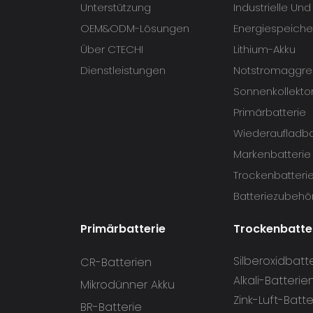
Unterstützung
Industrielle Un
OEM&ODM-Lösungen
Energiespeiche
Über CTECHI
Lithium-Akku
Dienstleistungen
Notstromaggre
Sonnenkollekto
Primärbatterie
Wiederaufladba
Markenbatterie
Trockenbatteri
Batteriezubehö
Primärbatterie
Trockenbatte
Silberoxidbatt
CR-Batterien
Alkali-Batterie
Mikrodünner Akku
Zink-Luft-Batte
BR-Batterie