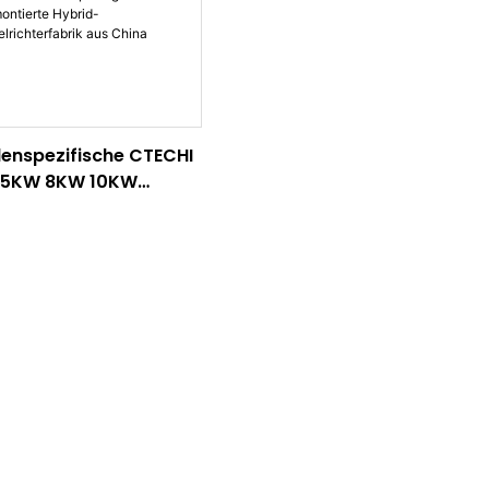
enspezifische CTECHI
 5KW 8KW 10KW
hasige wandmontierte
id-
selrichterfabrik aus
a