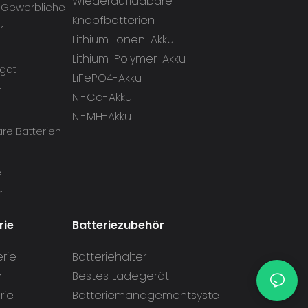
Wiederaufladbare
d Gewerbliche
Knopfbatterien
r
Lithium-Ionen-Akku
Lithium-Polymer-Akku
gat
LiFePO4-Akku
r
NI-Cd-Akku
NI-MH-Akku
re Batterien
e
r
rie
Batteriezubehör
erie
Batteriehalter
n
Bestes Ladegerät
rie
Batteriemanagementsyste