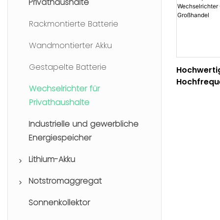
Privathaushalte
Rackmontierte Batterie
Wandmontierter Akku
Gestapelte Batterie
Hochwertig
Hochfrequ
Wechselrichter für
Grid-Wechs
Privathaushalte
CTECHI Fa
Industrielle und gewerbliche
Energiespeicher
Lithium-Akku
Notstromaggregat
Lithium-
Gabelstaplerbatterien
Sonnenkollektor
Tragbares Kraftwerk
Drohnenbatterien