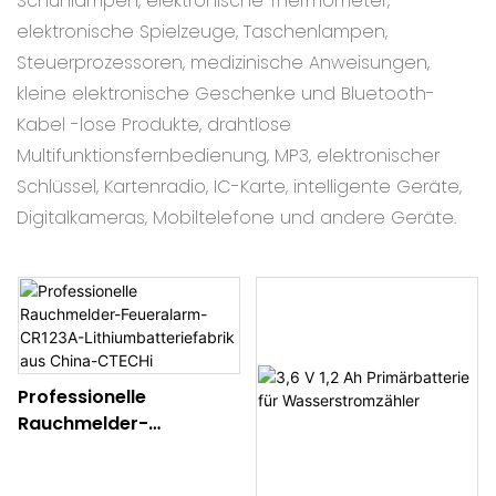
Schuhlampen, elektronische Thermometer,
elektronische Spielzeuge, Taschenlampen,
Steuerprozessoren, medizinische Anweisungen,
kleine elektronische Geschenke und Bluetooth-
Kabel -lose Produkte, drahtlose
Multifunktionsfernbedienung, MP3, elektronischer
Schlüssel, Kartenradio, IC-Karte, intelligente Geräte,
Digitalkameras, Mobiltelefone und andere Geräte.
Professionelle
Rauchmelder-
Feueralarm-CR123A-
Lithiumbatteriefabrik