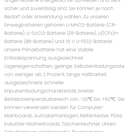
angemessene Energiedichte aufweisen und sehr
sicher und zuverlässig sind. Sie können je nach
Bedarf oder Anwendung wählen. Zu unseren
Einwegbatterien gehören Li-MnO2-Batterie (CR-
Batterie), Li-SoCl2-Batterie (ER-Batterie), Li/(CFx)n-
Batterie (BR-Batterie) und 1,5 V Li-FES2-Batterie.
Unsere Primärbatterie hat eine stabile
Entladespannung, ausgezeichnet
Lagereigenschaften, geringe Selbstentladungsrate
von weniger als 2 Prozent, lange Haltbarkeit,
ausgezeichnete schnelle
Impulsentladungscharakteristik, breiter
Betriebstemperaturbereich von -20℃ bis +60℃. Sie
können verwendet werden für Computer-
Mainboards, Autoalarmanlagen, Reifentester, PDAs,
Industrie-Motherboards, Taschenrechner, Uhren,