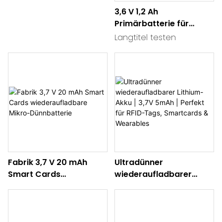
aus China-CTECHi
3,6 V 1,2 Ah
Primärbatterie für
Wasserstromzähler
Langtitel testen
Fabrik 3,7 V 20 mAh
Ultradünner
Smart Cards
wiederaufladbarer
wiederaufladbare
Lithium-Akku | 3,7V
Mikro-Dünnbatterie
5mAh | Perfekt für RFID-
Tags, Smartcards &
Wearables