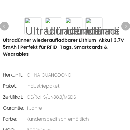
Ultradünner wiederaufladbarer Lithium-Akku | 3,7V
5mAh | Perfekt für RFID-Tags, Smartcards &
Wearables
Herkunft:
CHINA GUANGDONG
Paket:
Industriepaket
Zertifikat:
CE/RoHS/UN38.3/MSDS
Garantie:
1 Jahre
Farbe:
Kundenspezifisch erhältlich