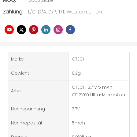
MOQ:
500Stücke
Zahlung:
L/C, D/A, D/P, T/T, Western Union
Marke
CTECHI
Gewicht
0.2g
CTECHI 3,7 V 5 mAh
Artikel
CP121010 Ultra-Micro-Akku
Nennspannung
3.7V
Nennkapazität
5mah
Energie
0.0185wa