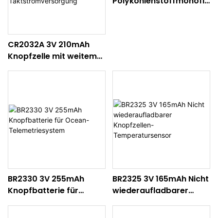
Polykohlenstoffmonoflu
orid-Lithiumbatterien
für Panasonic
CR2032A 3V 210mAh
Knopfzelle mit weitem
Temperaturbereich für
Taktstromversorgung
BR2330 3V 255mAh
BR2325 3V 165mAh Nicht
Knopfbatterie für
wiederaufladbarer
Ocean-
Knopfzellen-
Telemetriesystem
Temperatursensor