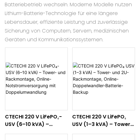
Batteriebetrieb wechseln. Moderne Modelle nutzen
Lithium-Batterie-Technologie für eine längere
Lebensdauer, effiziente Leistung und zuverlässige
Sicherung von Computern, Servern, medizinischen
Geräten und Kommunikationssystemen.
CTECHI 220 V LiFePO₄-
CTECHI 220 V LiFePO₄
USV (6–10 kVA) –
USV (1–3 kVA) – Tower-
Tower- und
und 2U-Rackmontage,
Rackmontage, Online-
Online-Doppelwandler-