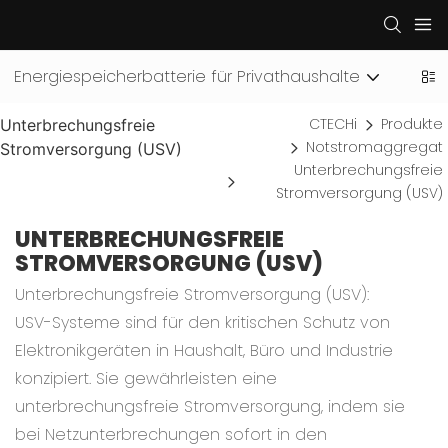
Energiespeicherbatterie für Privathaushalte
Indu
CTECHi
Produkte
Unterbrechungsfreie
Notstromaggregat
Stromversorgung (USV)
Unterbrechungsfreie
Stromversorgung (USV)
UNTERBRECHUNGSFREIE
STROMVERSORGUNG (USV)
Unterbrechungsfreie Stromversorgung (USV):
USV-Systeme sind für den kritischen Schutz von
Elektronikgeräten in Haushalt, Büro und Industrie
konzipiert. Sie gewährleisten eine
unterbrechungsfreie Stromversorgung, indem sie
bei Netzunterbrechungen sofort in den