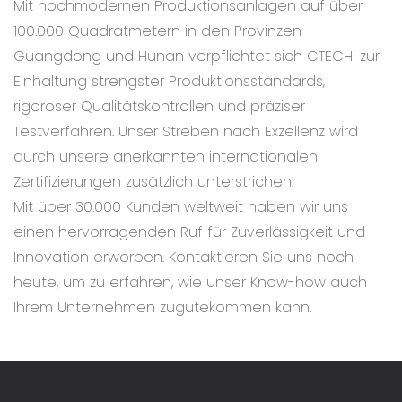
Mit hochmodernen Produktionsanlagen auf über
100.000 Quadratmetern in den Provinzen
Guangdong und Hunan verpflichtet sich CTECHi zur
Einhaltung strengster Produktionsstandards,
rigoroser Qualitätskontrollen und präziser
Testverfahren. Unser Streben nach Exzellenz wird
durch unsere anerkannten internationalen
Zertifizierungen zusätzlich unterstrichen.
Mit über 30.000 Kunden weltweit haben wir uns
einen hervorragenden Ruf für Zuverlässigkeit und
Innovation erworben. Kontaktieren Sie uns noch
heute, um zu erfahren, wie unser Know-how auch
Ihrem Unternehmen zugutekommen kann.