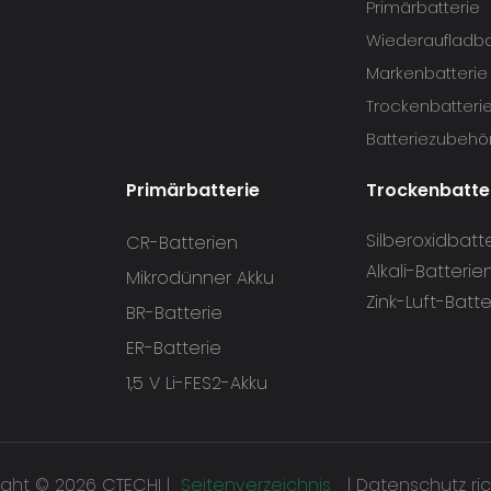
Primärbatterie
Wiederaufladba
Markenbatterie
Trockenbatteri
Batteriezubehö
Primärbatterie
Trockenbatte
Silberoxidbatt
CR-Batterien
Alkali-Batterie
Mikrodünner Akku
Zink-Luft-Batte
BR-Batterie
ER-Batterie
1,5 V Li-FES2-Akku
ght © 2026 CTECHI |
Seitenverzeichnis
|
Datenschutz ric