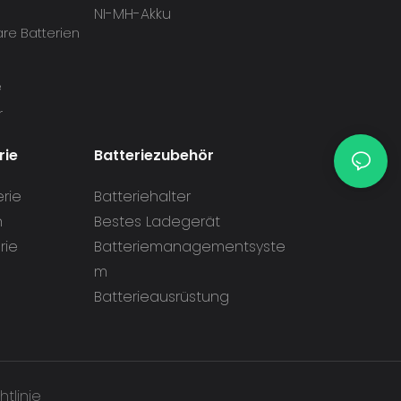
NI-MH-Akku
re Batterien
e
r
rie
Batteriezubehör
erie
Batteriehalter
n
Bestes Ladegerät
rie
Batteriemanagementsyste
m
Batterieausrüstung
htlinie