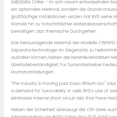
SHENZHEN, CHINA – Im sich rasant entwickelnden Mark
ein optionales Merkmal, sondern die Grundvorauss
großflächige Installationen setzen, hat BYD seine 
Wandel hin zu fortschrittlicher Materialwissenschaf
bewältigen: das thermische Durchgehen.
Das herausragende Merkmal der Modelle C15FKPD un
Separatortechnologie. Im Gegensatz zu herkömmli
ausfallen können, bieten die keramikverstärkten 
Überladebeständigkeit. Für Systembetreiber bedeut
Hochstromladungen.
"The industry is moving past basic lithium-ion," s
a demand for 'survivability' in cells. BYD’s use o
eliminates internal short-circuit risks that have his
Neben der Sicherheit überzeugt die C15-Serie auch
Zyklenfestigkeit von 6000 Zyklen (bei 70 % SOH) we