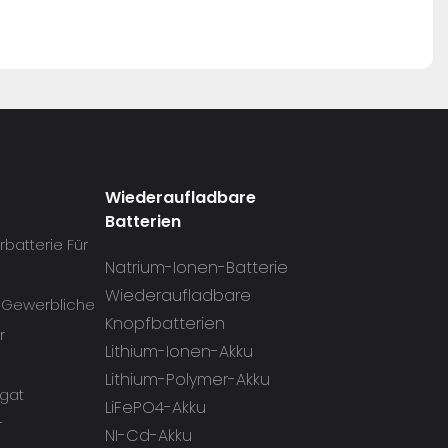
Wiederaufladbare
Batterien
batterie Für
Natrium-Ionen-Batterie
Wiederaufladbare
d Gewerbliche
Knopfbatterien
r
Lithium-Ionen-Akku
Lithium-Polymer-Akku
gat
LiFePO4-Akku
r
NI-Cd-Akku