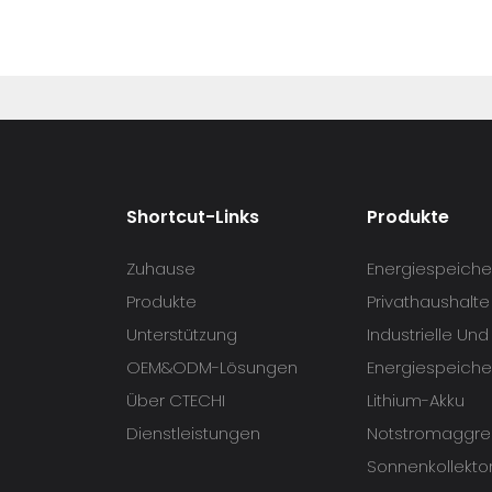
Shortcut-Links
Produkte
Zuhause
Energiespeicher
Produkte
Privathaushalte
Unterstützung
Industrielle Un
OEM&ODM-Lösungen
Energiespeiche
Über CTECHI
Lithium-Akku
Dienstleistungen
Notstromaggre
Sonnenkollekto