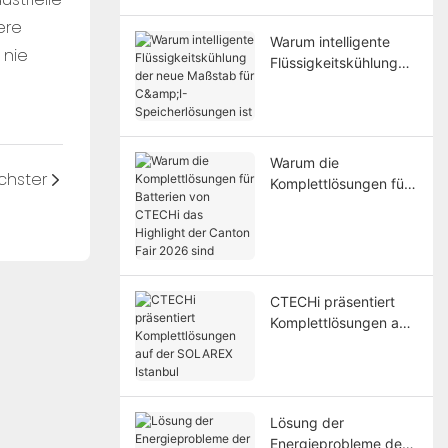
verändern
ere
Warum intelligente
 nie
Flüssigkeitskühlung
der neue Maßstab für
C&I-Speicherlösungen
ist
Warum die
chster
Komplettlösungen für
Batterien von CTECHi
das Highlight der
Canton Fair 2026 sind
CTECHi präsentiert
Komplettlösungen auf
der SOLAREX Istanbul
Lösung der
Energieprobleme der