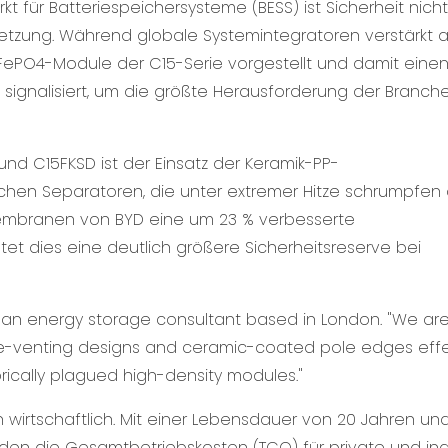
t für Batteriespeichersysteme (BESS) ist Sicherheit nich
etzung. Während globale Systemintegratoren verstärkt 
LiFePO4-Module der C15-Serie vorgestellt und damit eine
t signalisiert, um die größte Herausforderung der Branch
d C15FKSD ist der Einsatz der Keramik-PP-
chen Separatoren, die unter extremer Hitze schrumpfen
Membranen von BYD eine um 23 % verbesserte
et dies eine deutlich größere Sicherheitsreserve bei
ays an energy storage consultant based in London. "We ar
f side-venting designs and ceramic-coated pole edges effe
torically plagued high-density modules."
 wirtschaftlich. Mit einer Lebensdauer von 20 Jahren und
rden die Gesamtbetriebskosten (TCO) für private und indu