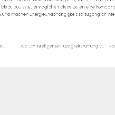
n bis zu 309 Wh/L ermöglichen diese Zellen eine kompakt
en und machen Energieunabhängigkeit so zugänglich wie
Warum die Komplettlösungen für Batterien von CTECHi das Highlight der Canton Fair 2026 sind
Warum intelligente Flüssigkeitskühlung der neue Maßstab für C&amp;I-Speicherlösungen ist
Nä