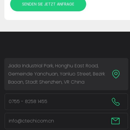
SENDEN SIE JETZT ANFRAGE
Jiada Industrial Park, Honghu East Road,
Gemeinde Yanchuan, Yanluo Street, Bezirk
Baoan, Stadt Shenzhen, VR China
0755 - 8258 1455
info@ctechi.com.cn