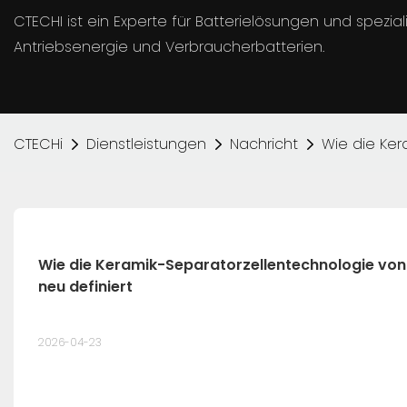
CTECHI ist ein Experte für Batterielösungen und spezia
Antriebsenergie und Verbraucherbatterien.
CTECHi
Dienstleistungen
Nachricht
Wie die Ker
Wie die Keramik-Separatorzellentechnologie von 
neu definiert
2026-04-23