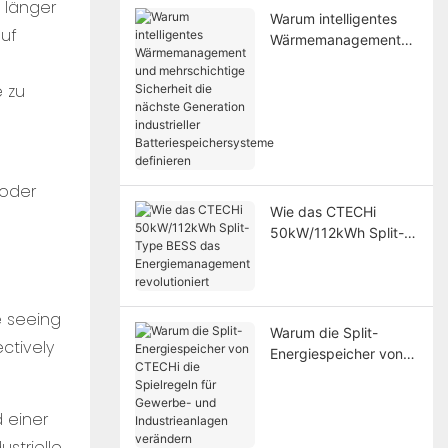
t länger
Warum intelligentes
auf
Wärmemanagement
n
und mehrschichtige
Sicherheit die nächste
e zu
Generation
industrieller
Batteriespeichersyste
me definieren
 oder
Wie das CTECHi
50kW/112kWh Split-
Type BESS das
Energiemanagement
revolutioniert
e seeing
Warum die Split-
ctively
Energiespeicher von
CTECHi die
Spielregeln für
 einer
Gewerbe- und
Industrieanlagen
strielle