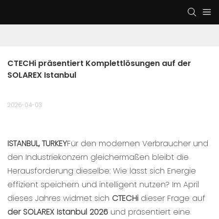
CTECHi präsentiert Komplettlösungen auf der 
SOLAREX Istanbul
2026-04-03
ISTANBUL, TURKEY
Für den modernen Verbraucher und
den Industriekonzern gleichermaßen bleibt die
Herausforderung dieselbe: Wie lässt sich Energie
effizient speichern und intelligent nutzen? Im April
dieses Jahres widmet sich
CTECHi
dieser Frage auf
der SOLAREX Istanbul 2026
und präsentiert eine