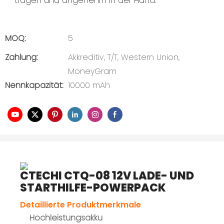
tragen und angenehm in der Hand.
MOQ:
5
Zahlung:
Akkreditiv, T/T, Western Union,
MoneyGram
Nennkapazität:
10000 mAh
CTECHI CTQ-08 12V LADE- UND
STARTHILFE-POWERPACK
Detaillierte Produktmerkmale
Hochleistungsakku