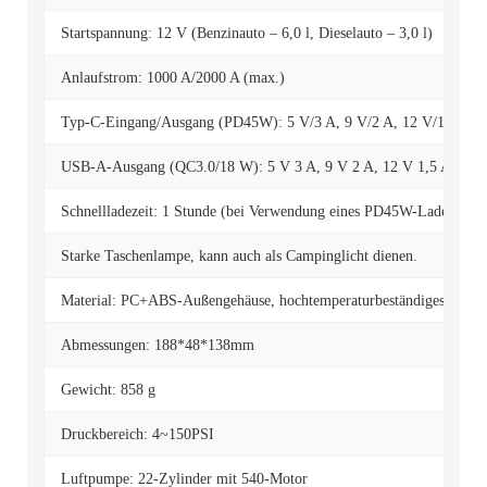
Startspannung: 12 V (Benzinauto – 6,0 l, Dieselauto – 3,0 l)
Anlaufstrom: 1000 A/2000 A (max.)
Typ-C-Eingang/Ausgang (PD45W): 5 V/3 A, 9 V/2 A, 12 V/1,5 A, 1
USB-A-Ausgang (QC3.0/18 W): 5 V 3 A, 9 V 2 A, 12 V 1,5 A
Schnellladezeit: 1 Stunde (bei Verwendung eines PD45W-Ladegeräts
Starke Taschenlampe, kann auch als Campinglicht dienen.
Material: PC+ABS-Außengehäuse, hochtemperaturbeständiges Material
Abmessungen: 188*48*138mm
Gewicht: 858 g
Druckbereich: 4~150PSI
Luftpumpe: 22-Zylinder mit 540-Motor