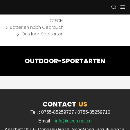
CTECHi
Batterien nach Gebrauch
Outdoor-Sportarten
OUTDOOR-SPORTARTEN
CONTACT
US
Tel. : 0755-85259727 / 0755-85259710
Email :
info@ctech.net.cn
Anschrift : Nr. 6, Dongzhu Road, SongGang, Bezirk Baoan,