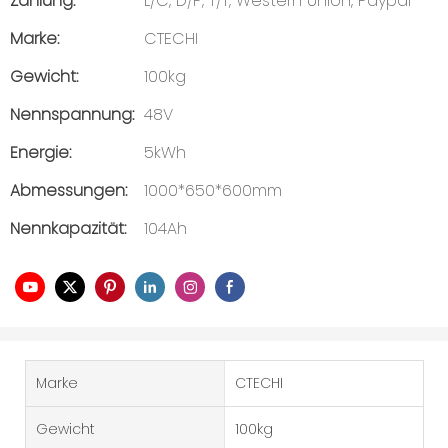
Zahlung:
L/C, D/P, T/T, Western Union, Paypal
Marke:
CTECHI
Gewicht:
100kg
Nennspannung:
48V
Energie:
5kWh
Abmessungen:
1000*650*600mm
Nennkapazität:
104Ah
Marke
CTECHI
Gewicht
100kg