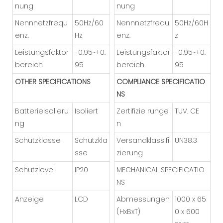
nung
nung
Nennnetzfrequ
50Hz/60
Nennnetzfrequ
50Hz/60H
enz.
Hz
enz.
z
Leistungsfaktor
-0.95~+0.
Leistungsfaktor
-0.95~+0.
bereich
95
bereich
95
OTHER SPECIFICATIONS
COMPLIANCE SPECIFICATIO
NS
Batterieisolieru
Isoliert
Zertifizie runge
TUV. CE
ng
n
Schutzklasse
Schutzkla
Versandklassifi
UN38.3
sse
zierung
Schutzlevel
IP20
MECHANICAL SPECIFICATIO
NS
Anzeige
LCD
Abmessungen
1000 x 65
(HxBxT)
0 x 600