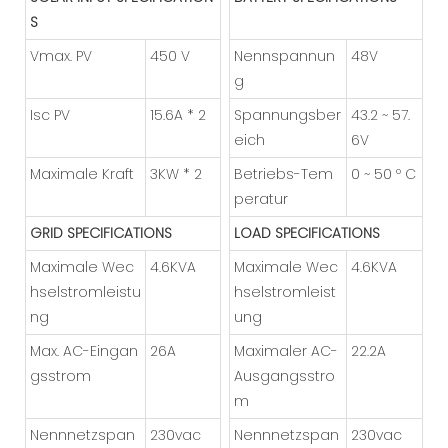
S
Vmax. PV
450 V
Nennspannun
48V
g
Isc PV
15.6A * 2
Spannungsber
43.2 ~ 57.
eich
6V
Maximale Kraft
3KW * 2
Betriebs-Tem
0 ~ 50 º C
peratur
GRID SPECIFICATIONS
LOAD SPECIFICATIONS
Maximale Wec
4.6KVA
Maximale Wec
4.6KVA
hselstromleistu
hselstromleist
ng
ung
Max. AC-Eingan
26A
Maximaler AC-
22.2A
gsstrom
Ausgangsstro
m
Nennnetzspan
230vac
Nennnetzspan
230vac