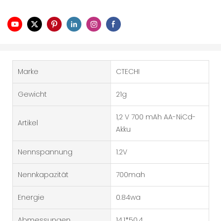
Marke
CTECHI
Gewicht
21g
1,2 V 700 mAh AA-NiCd-
Artikel
Akku
Nennspannung
1.2V
Nennkapazität
700mah
Energie
0.84wa
Abmessungen
14.1*50.4